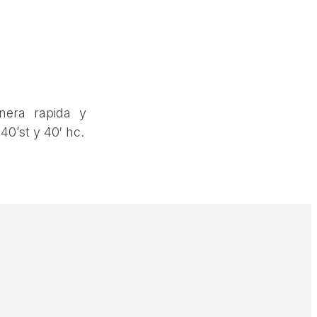
anera rapida y
40’st y 40′ hc.