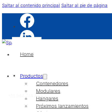
Saltar al contenido principal
Saltar al pie de página
Home
Productos
Contenedores
Modulares
+51 944 744 484
Hangares
Próximos lanzamientos